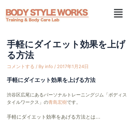
内
Post
メ
容
navig
ニ
を
ュ
ス
ー
キ
ッ
手軽にダイエット効果を上げ
プ
る方法
コメントする
/ By
info
/
2017年1月24日
手軽にダイエット効果を上げる方法
渋谷区広尾にあるパーソナルトレーニングジム「ボディス
タイルワークス」の
青島宏樹
です。
手軽にダイエット効率をあげる方法とは…