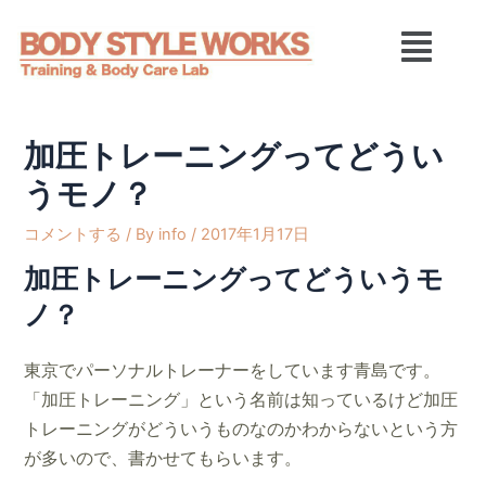
内
Post
メ
容
navigation
ニ
を
ュ
ス
ー
キ
ッ
加圧トレーニングってどうい
プ
うモノ？
コメントする
/ By
info
/
2017年1月17日
加圧トレーニングってどういうモ
ノ？
東京でパーソナルトレーナーをしています青島です。
「加圧トレーニング」という名前は知っているけど
加圧
トレーニングがどういうものなのかわからないという方
が多いので、書かせてもらいます。