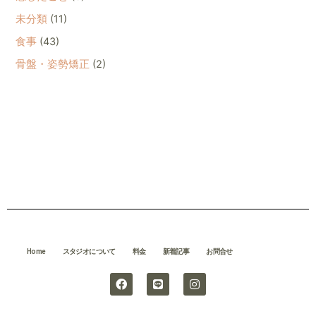
未分類
(11)
食事
(43)
骨盤・姿勢矯正
(2)
Home
スタジオについて
料金
新着記事
お問合せ
F
L
I
a
i
n
c
n
s
e
e
t