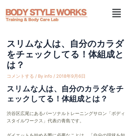
内
Post
メ
容
navigation
ニ
を
ュ
ス
ー
キ
ッ
スリムな人は、自分のカラダ
プ
をチェックしてる！体組成と
は？
コメントする
/ By
info
/
2018年9月6日
スリムな人は、自分のカラダをチ
ェックしてる！体組成とは？
渋谷区広尾にあるパーソナルトレーニングサロン「ボディ
スタイルワークス」代表の青島です。
ダイエットを始める際に必要なことは、「自分の現状を知