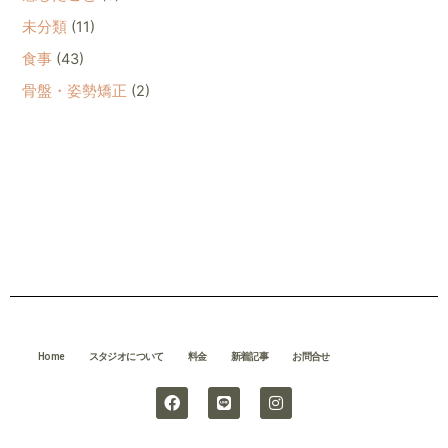
未分類
(11)
食事
(43)
骨盤・姿勢矯正
(2)
Home
スタジオについて
料金
新着記事
お問合せ
F
L
I
a
i
n
c
n
s
e
e
t