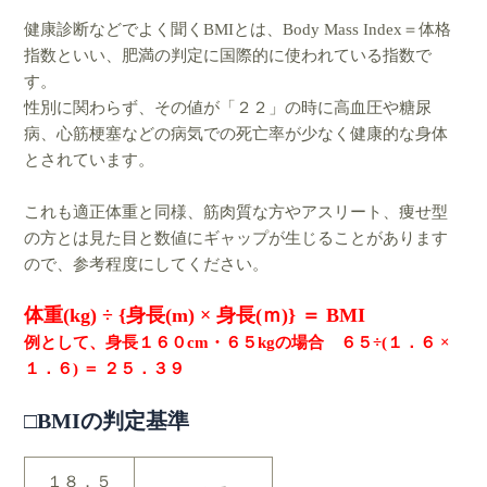
健康診断などでよく聞くBMIとは、Body Mass Index＝体格
指数といい、肥満の判定に国際的に
使われている指数で
す。
性別に関わらず、その値が「２２」の時に高血圧や糖尿
病、心筋梗塞などの病気での死亡率が
少なく健康的な身体
とされています。
これも適正体重と同様、筋肉質な方やアスリート、痩せ型
の方とは見た目と数値にギャップが生じる
ことがあります
ので、参考程度にしてください。
体重(kg) ÷ {身長(m) × 身長(ｍ)} ＝ BMI
例として、身長１６０cm・６５kgの場合 ６５÷(１．６ ×
１．６) ＝ ２５．３９
□BMIの判定基準
１８．５