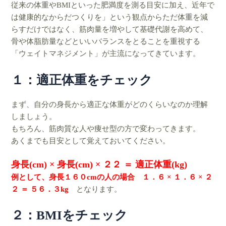
従来の体重やBMIといった肥満度を測る目安に加え、近年で
は健康的なからだつくりを」という観点から
ただ体重を減
らすだけではなく、筋肉量を増やして基礎代謝を高めて、
骨や体脂肪量などといいバランス
をとることを重視する
「ウェイトマネジメント」が主流になってきています。
１：適正体重をチェック
まず、自分の身長から適正な体重がどのくらいなのか理解
しましょう。
もちろん、筋肉質な人や痩せ型の方で変わってきます。
あくまでも目安として覚えておいてください。
身長(cm) × 身長(cm) × ２２ ＝ 適正体重(kg)
例として、身長１６０cmの人の場合 １．６ × １．６ × ２
２ ＝ ５６．３kg
となります。
２：BMIをチェック