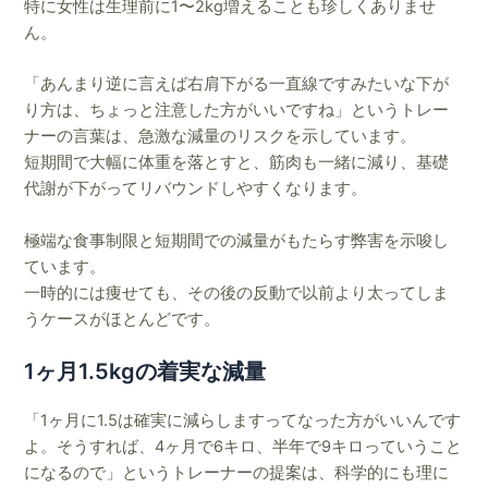
特に女性は生理前に1〜2kg増えることも珍しくありませ
ん。
「あんまり逆に言えば右肩下がる一直線ですみたいな下が
り方は、ちょっと注意した方がいいですね」というトレー
ナーの言葉は、急激な減量のリスクを示しています。
短期間で大幅に体重を落とすと、筋肉も一緒に減り、基礎
代謝が下がってリバウンドしやすくなります。
極端な食事制限と短期間での減量がもたらす弊害を示唆し
ています。
一時的には痩せても、その後の反動で以前より太ってしま
うケースがほとんどです。
1ヶ月1.5kgの着実な減量
「1ヶ月に1.5は確実に減らしますってなった方がいいんです
よ。そうすれば、4ヶ月で6キロ、半年で9キロっていうこと
になるので」というトレーナーの提案は、科学的にも理に