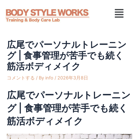
内
Post
メ
容
navigation
ニ
を
ュ
ス
ー
キ
ッ
広尾でパーソナルトレーニン
プ
グ | 食事管理が苦手でも続く
筋活ボディメイク
コメントする
/ By
info
/
2026年3月8日
広尾でパーソナルトレーニン
グ | 食事管理が苦手でも続く
筋活ボディメイク