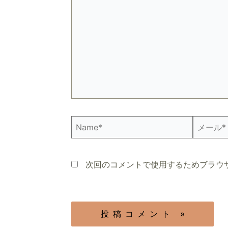
に
入
力…
Name*
メ
ー
ル
*
次回のコメントで使用するためブラウ