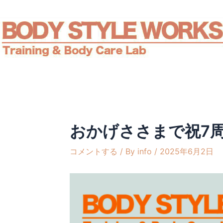
内
Post
容
navigation
を
ス
キ
ッ
プ
おかげささまで祝7
コメントする
/ By
info
/
2025年6月2日