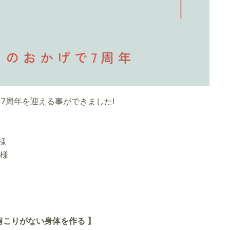
尾店は 7周年を迎える事ができました!
様
皆様
肩こりがない身体を作る 】