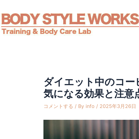
内
Post
容
navigation
を
ス
キ
ッ
プ
ダイエット中のコー
気になる効果と注意
コメントする
/ By
info
/
2025年3月26日