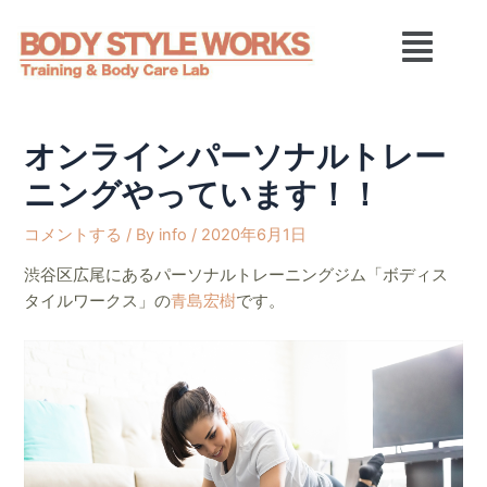
内
Post
メ
容
navigation
ニ
を
ュ
ス
ー
キ
ッ
オンラインパーソナルトレー
プ
ニングやっています！！
コメントする
/ By
info
/
2020年6月1日
渋谷区広尾にあるパーソナルトレーニングジム「ボディス
タイルワークス」の
青島宏樹
です。