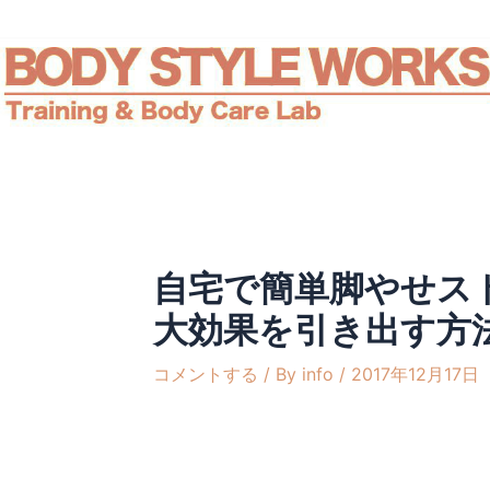
内
Post
容
navigation
を
ス
キ
ッ
プ
自宅で簡単脚やせス
大効果を引き出す方
コメントする
/ By
info
/
2017年12月17日
《 自宅で簡単脚やせストレッチ５