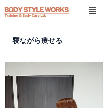
内
メ
容
ニ
を
ュ
ス
ー
キ
ッ
プ
寝ながら痩せる
寝
る
人
ほ
ど
痩
せ
や