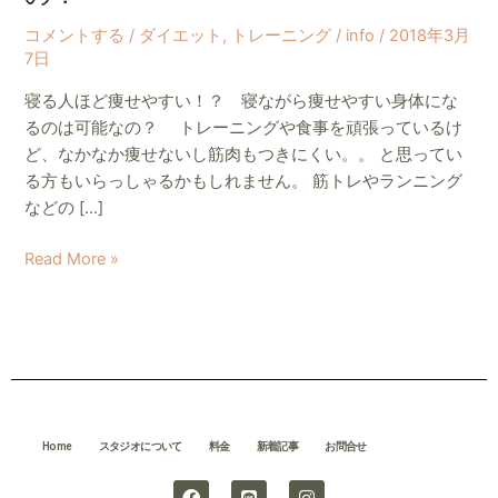
能
コメントする
/
ダイエット
,
トレーニング
/
info
/
2018年3月
な
7日
の？
寝る人ほど痩せやすい！？ 寝ながら痩せやすい身体にな
るのは可能なの？ トレーニングや食事を頑張っているけ
ど、なかなか痩せないし筋肉もつきにくい。。 と思ってい
る方もいらっしゃるかもしれません。 筋トレやランニング
などの […]
Read More »
Home
スタジオについて
料金
新着記事
お問合せ
F
L
I