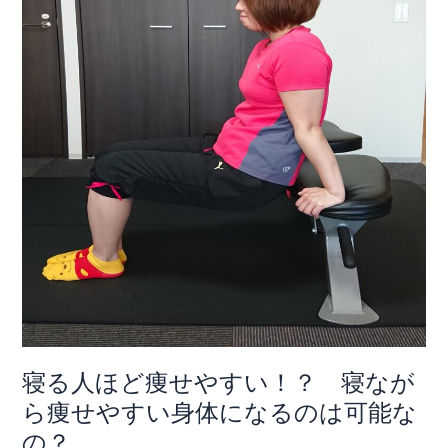
す
い！？
寝
な
が
ら
痩
せ
や
す
い
身
体
に
な
る
寝る人ほど痩せやすい！？ 寝なが
の
ら痩せやすい身体になるのは可能な
は
の？
可