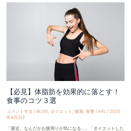
【必
鉄
見】
則
体
脂
肪
を
効
果
的
に
落
と
す！
【必見】体脂肪を効果的に落とす！
食
食事のコツ３選
事
の
コメントする
/
BLOG
,
ダイエット
,
健康
,
食事
/
info
/
2025
年4月3日
コ
ツ
「最近、なんだかお腹周りが気になる…」「ダイエットした