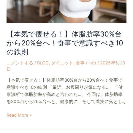
肪
率
30%
台
か
【本気で痩せる！】体脂肪率30%台
ら
から20%台へ！食事で意識すべき10
20%
の鉄則
台
へ！
コメントする
/
BLOG
,
ダイエット
,
食事
/
info
/
2025年5月3
食
日
事
【本気で痩せる！】体脂肪率30%台から20%台へ！食事で
で
意識すべき10の鉄則 「最近、お腹周りが気になる…」「健
意
康診断で体脂肪率が高めと言われた…」 今回は、体脂肪率
識
を30%台から20%台へと、健康的に、そして着実に落と […]
す
べ
Read More »
き
10
の