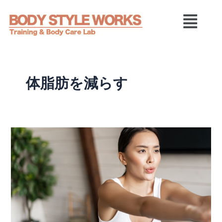
内
メ
容
ニ
を
ュ
ス
ー
キ
ッ
プ
体脂肪を減らす
【本
気
で
痩
せ
る！】
体
脂