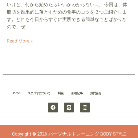
３
いけど、何から始めたらいいかわからない…」 今回は、体
選
脂肪を効果的に落とすための食事のコツを３つご紹介しま
す。どれも今日からすぐに実践できる簡単なことばかりな
ので、ぜ
Read More »
Home
スタジオについて
料金
新着記事
お問合せ
F
L
I
a
i
n
c
n
s
e
e
t
b
a
o
g
Copyright © 2026 パーソナルトレーニング BODY STYLE
o
r