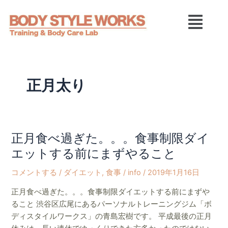
内
メ
容
ニ
を
ュ
ス
ー
キ
ッ
プ
正月太り
正月食べ過ぎた。。。食事制限ダイ
正
月
エットする前にまずやること
食
コメントする
/
ダイエット
,
食事
/
info
/
2019年1月16日
べ
過
正月食べ過ぎた。。。食事制限ダイエットする前にまずや
ぎ
ること 渋谷区広尾にあるパーソナルトレーニングジム「ボ
た。。。
ディスタイルワークス」の青島宏樹です。 平成最後の正月
食