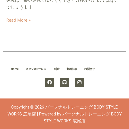
休みは、長い連休でゆっくりできた方多かったのではない
事
でしょう […]
制
限
Read More »
ダ
イ
エ
ッ
ト
す
る
Home
スタジオについて
料金
新着記事
お問合せ
前
F
L
I
に
a
i
n
ま
c
n
s
e
e
t
ず
b
a
や
o
g
Copyright © 2026 パーソナルトレーニング BODY STYLE
o
r
る
k
a
WORKS 広尾店 | Powered by パーソナルトレーニング BODY
こ
m
STYLE WORKS 広尾店
と